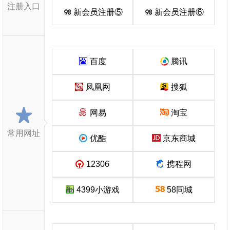
注册入口
新会员注册⑤
新会员注册⑥
百度
腾讯
凤凰网
搜狐
网易
淘宝
常用网址
优酷
京东商城
12306
携程网
4399小游戏
58同城